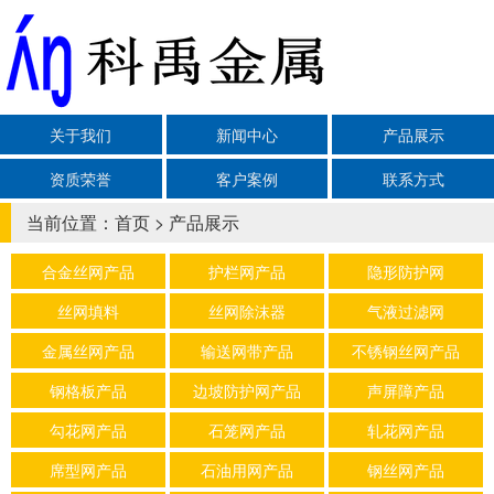
关于我们
新闻中心
产品展示
资质荣誉
客户案例
联系方式
当前位置：
首页
>
产品展示
合金丝网产品
护栏网产品
隐形防护网
丝网填料
丝网除沫器
气液过滤网
金属丝网产品
输送网带产品
不锈钢丝网产品
钢格板产品
边坡防护网产品
声屏障产品
勾花网产品
石笼网产品
轧花网产品
席型网产品
石油用网产品
钢丝网产品