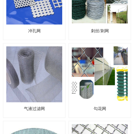
冲孔网
刺丝/刺网
气液过滤网
勾花网