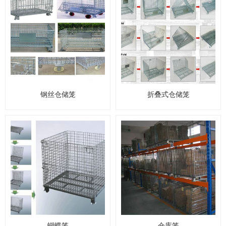
钢丝仓储笼
折叠式仓储笼
蝴蝶笼
仓库笼