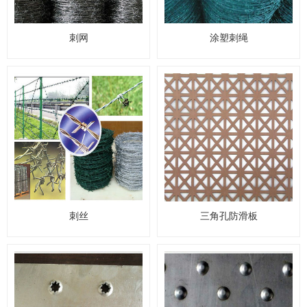
刺网
涂塑刺绳
刺丝
三角孔防滑板