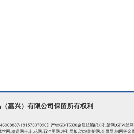
制品（嘉兴）有限公司保留所有权利
46008887
/18157307090
】
产销GB/T5330金属丝编织方孔筛网,GFW丝
,边坡防护网,金属网,钢网
属丝网,输送网带,轧花网,石油用网,冲孔网板
等金