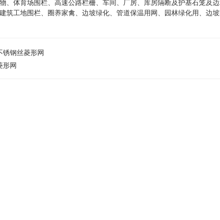
物、体育场围栏、高速公路栏栅、车间、厂房、库房隔断及护基石笼及边
建筑工地围栏、圈养家禽、边坡绿化、管道保温用网、园林绿化用、边坡
不锈钢丝菱形网
菱形网