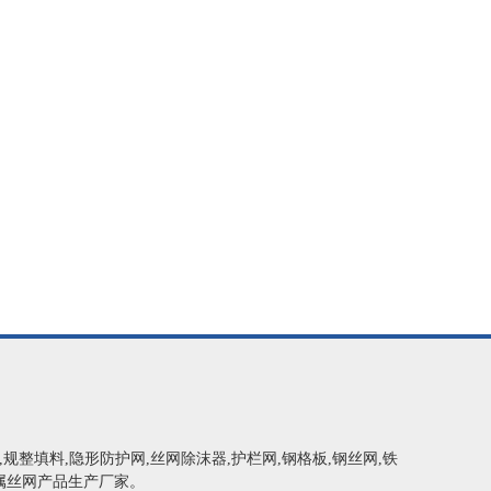
网,规整填料,隐形防护网,丝网除沫器,护栏网,钢格板,钢丝网,铁
属丝网产品生产厂家。