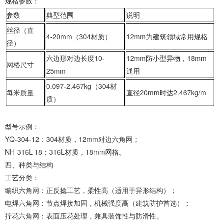
‌规格参数‌：
参数
典型范围
说明
丝径（直
4-20mm
（
304
材质）
12mm
为建筑领域常用规格
径）
六边形对边长度
10-
12mm
防小型异物，
18mm
网格尺寸
25mm
通用
0.097-2.467kg
（
304
材
每米质量
直径
20mm
时达
2.467kg/m
质）
‌型号示例‌：
‌YQ-304-12‌：304材质，12mm对边六角网；
‌NH-316L-18‌：316L材质，18mm网格。
‌四、种类与结构‌
‌工艺分类‌：
‌编织六角网‌：正反捻工艺，柔性高（适用于异形结构）；
‌电焊六角网‌：节点焊接加固，机械强度高（建筑防护首选）；
‌拧花六角网‌：表面压花处理，兼具装饰性与防滑性。