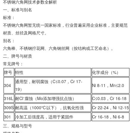
‌不锈钢六角网技术参数全解析‌
‌一、标准与别名‌
‌标准‌：
不锈钢六角网暂无统一国家标准，行业普遍采用企业标准，主要规范
材质、丝径及网格尺寸。
‌别名‌：
‌六角棒‌、‌不锈钢拧花网‌、‌六角钢丝网‌（按结构或工艺命名）。
‌二、牌号与材质‌
‌常见牌号‌：
牌号
特性
化学成分（
%
）
通用型，耐弱腐蚀（
C≤0.07
，
Cr 17-
304
Ni 8-11
，
Mn≤2.0
19
）
316L
耐
Cl⁻
腐蚀（
Mo
添加增强抗点蚀）
C≤0.03
，
Cr 16-18
309S
耐高温（
1000℃
以下），抗氧化性强
Cr 22-24
，
Ni 12-15
301
冷加工后强度高，适用于紧固件
Cr 16-18
，
Ni 6-8
‌三、规格与型号‌