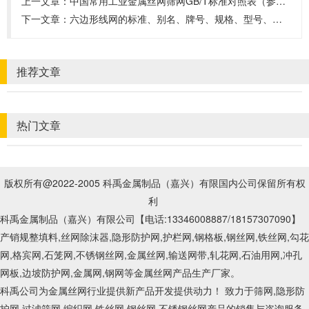
上一文章：
中国常用工业金属丝网筛网GB/T标准对照表（参考）
下一文章：
六边形线网的标准、别名、牌号、规格、型号、材质、种类、特性、用途
推荐文章
热门文章
版权所有@2022-2005 科禹金属制品（嘉兴）有限国内公司保留所有权
利
科禹金属制品（嘉兴）有限公司【电话:13346008887
/18157307090
】
产销规整填料,丝网除沫器,隐形防护网,护栏网,钢格板,钢丝网,铁丝网,勾花
网,格宾网,石笼网,不锈钢丝网,金属丝网,输送网带,轧花网,石油用网,冲孔
网板,边坡防护网,金属网,钢网等金属丝网产品生产厂家。
科禹公司为金属丝网行业提供新产品开发提供动力！ 致力于筛网,隐形防
护网,过滤筛网,编织网,铁丝网,钢丝网,不锈钢丝网产品的销售与咨询服务