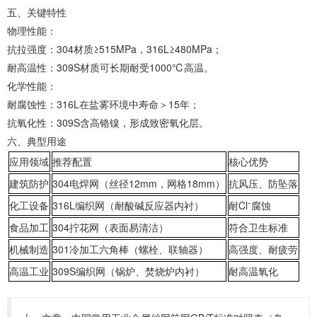
‌五、关键特性‌
‌物理性能‌：
‌抗拉强度‌：304材质≥515MPa，316L≥480MPa；
‌耐高温性‌：309S材质可长期耐受1000℃高温。
‌化学性能‌：
‌耐腐蚀性‌：316L在盐雾环境中寿命＞15年；
‌抗氧化性‌：309S含高铬镍，形成致密氧化层。
‌六、典型用途‌
应用领域
推荐配置
核心优势
建筑防护
304
电焊网（丝径
12mm
，网格
18mm
）
抗风压、防坠落
化工设备
316L
编织网（耐酸碱反应器内衬）
耐
Cl⁻
腐蚀
食品加工
304
拧花网（表面易清洁）
符合卫生标准
机械制造
301
冷加工六角棒（螺栓、联轴器）
高强度、耐疲劳
高温工业
309S
编织网（锅炉、焚烧炉内衬）
耐高温氧化